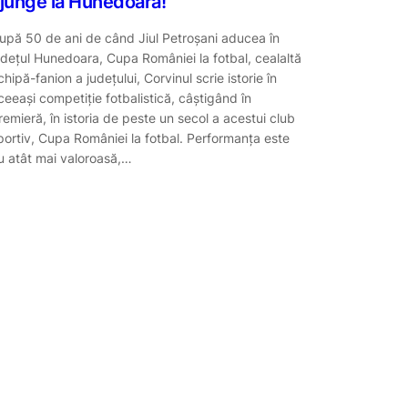
junge la Hunedoara!
upă 50 de ani de când Jiul Petroșani aducea în
udețul Hunedoara, Cupa României la fotbal, cealaltă
chipă-fanion a județului, Corvinul scrie istorie în
ceeași competiție fotbalistică, câștigând în
remieră, în istoria de peste un secol a acestui club
portiv, Cupa României la fotbal. Performanța este
u atât mai valoroasă,…