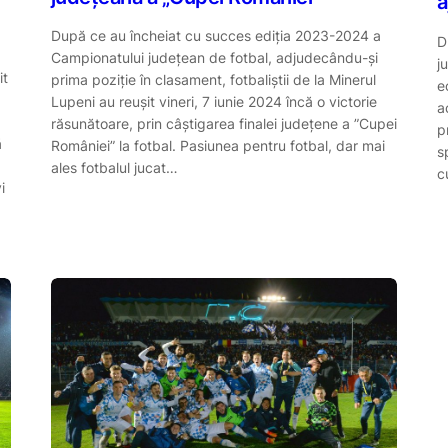
a
După ce au încheiat cu succes ediția 2023-2024 a
D
Campionatului județean de fotbal, adjudecându-și
j
it
prima poziție în clasament, fotbaliștii de la Minerul
e
Lupeni au reușit vineri, 7 iunie 2024 încă o victorie
a
răsunătoare, prin câștigarea finalei județene a ”Cupei
p
ă
României” la fotbal. Pasiunea pentru fotbal, dar mai
s
ales fotbalul jucat…
c
i