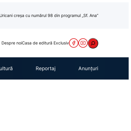
a Uricani creșa cu numărul 98 din programul „Sf. Ana”
Caută
Despre noi
Casa de editură Exclusiv
ultură
Reportaj
Anunțuri