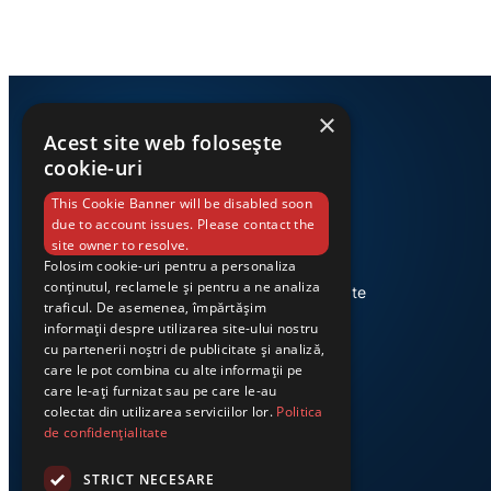
×
Acest site web folosește
cookie-uri
This Cookie Banner will be disabled soon
due to account issues. Please contact the
site owner to resolve.
Folosim cookie-uri pentru a personaliza
Știri din Valea Jiului, prezentate
conținutul, reclamele și pentru a ne analiza
corect și la timp. Ziarul Exclusiv te
traficul. De asemenea, împărtășim
conectează zi de zi la cele mai
informații despre utilizarea site-ului nostru
importante evenimente din
cu partenerii noștri de publicitate și analiză,
regiune.
care le pot combina cu alte informații pe
care le-ați furnizat sau pe care le-au
colectat din utilizarea serviciilor lor.
Politica
de confidențialitate
STRICT NECESARE