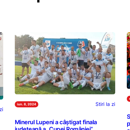
Stiri la zi
iun. 8, 2024
zi
S
Minerul Lupeni a câștigat finala
p
județeană a „Cupei României”