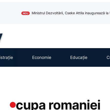
Ministrul Dezvoltării, Cseke Attila inaugurează l
NOU
strație
Economie
Educație
C
cupa romaniei