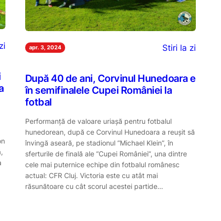
zi
Stiri la zi
apr. 3, 2024
i
După 40 de ani, Corvinul Hunedoara e
a
în semifinalele Cupei României la
fotbal
Performanță de valoare uriașă pentru fotbalul
hunedorean, după ce Corvinul Hunedoara a reușit să
on
învingă aseară, pe stadionul ”Michael Klein”, în
,
sferturile de finală ale ”Cupei României”, una dintre
a
cele mai puternice echipe din fotbalul românesc
actual: CFR Cluj. Victoria este cu atât mai
răsunătoare cu cât scorul acestei partide…