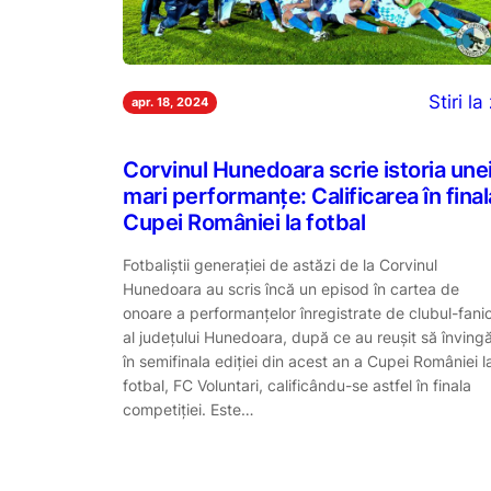
Stiri la 
apr. 18, 2024
Corvinul Hunedoara scrie istoria une
mari performanțe: Calificarea în final
Cupei României la fotbal
Fotbaliștii generației de astăzi de la Corvinul
Hunedoara au scris încă un episod în cartea de
onoare a performanțelor înregistrate de clubul-fani
al județului Hunedoara, după ce au reușit să învingă
în semifinala ediției din acest an a Cupei României l
fotbal, FC Voluntari, calificându-se astfel în finala
competiției. Este…