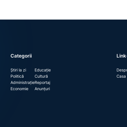
Categorii
Link-
Știri la zi
Educație
Despr
Politică
Cultură
Casa 
Administrație
Reportaj
Economie
Anunțuri