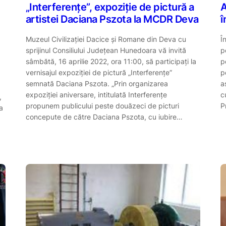
„Interferenţe”, expoziție de pictură a
A
artistei Daciana Pszota la MCDR Deva
î
Muzeul Civilizației Dacice și Romane din Deva cu
Î
sprijinul Consiliului Județean Hunedoara vă invită
p
sâmbătă, 16 aprilie 2022, ora 11:00, să participați la
p
vernisajul expoziției de pictură „Interferenţe”
p
semnată Daciana Pszota. „Prin organizarea
a
expoziţiei aniversare, intitulată Interferenţe
c
,
propunem publicului peste douăzeci de picturi
P
a
concepute de către Daciana Pszota, cu iubire…