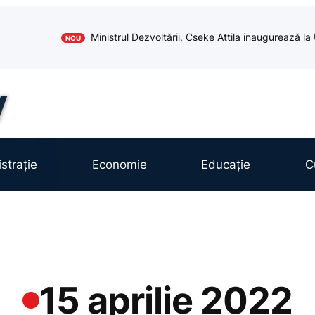
Ministrul Dezvoltării, Cseke Attila inaugurează l
NOU
strație
Economie
Educație
C
15 aprilie 2022