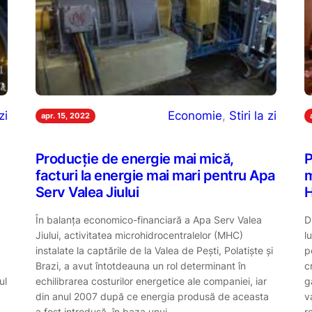
zi
Economie
, 
Stiri la zi
apr. 15, 2022
Producție de energie mai mică,
P
facturi la energie mai mari pentru Apa
m
Serv Valea Jiului
a
În balanța economico-financiară a Apa Serv Valea
D
Jiului, activitatea microhidrocentralelor (MHC)
l
instalate la captările de la Valea de Pești, Polatiște și
p
Brazi, a avut întotdeauna un rol determinant în
c
ul
echilibrarea costurilor energetice ale companiei, iar
g
din anul 2007 după ce energia produsă de aceasta
v
a fost introdusă, în baza unui…
r