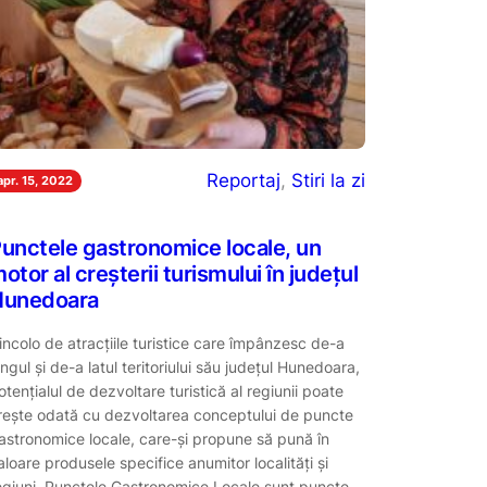
Reportaj
, 
Stiri la zi
apr. 15, 2022
unctele gastronomice locale, un
otor al creșterii turismului în județul
Hunedoara
incolo de atracțiile turistice care împânzesc de-a
ungul și de-a latul teritoriului său județul Hunedoara,
otențialul de dezvoltare turistică al regiunii poate
rește odată cu dezvoltarea conceptului de puncte
astronomice locale, care-și propune să pună în
aloare produsele specifice anumitor localități și
egiuni. Punctele Gastronomice Locale sunt puncte