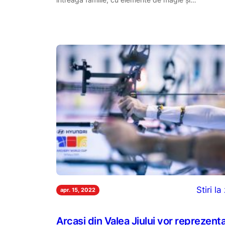
Stiri la 
apr. 15, 2022
Arcași din Valea Jiului vor reprezent