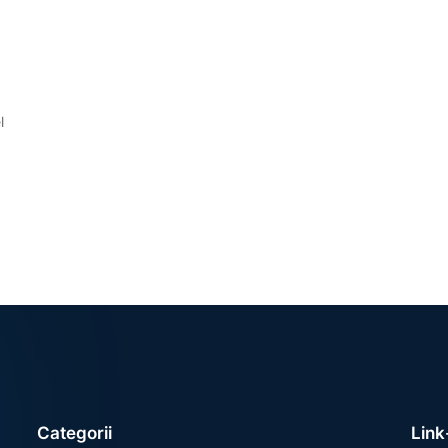
l
Categorii
Link-