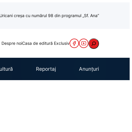
a Uricani creșa cu numărul 98 din programul „Sf. Ana”
Caută
Despre noi
Casa de editură Exclusiv
ultură
Reportaj
Anunțuri