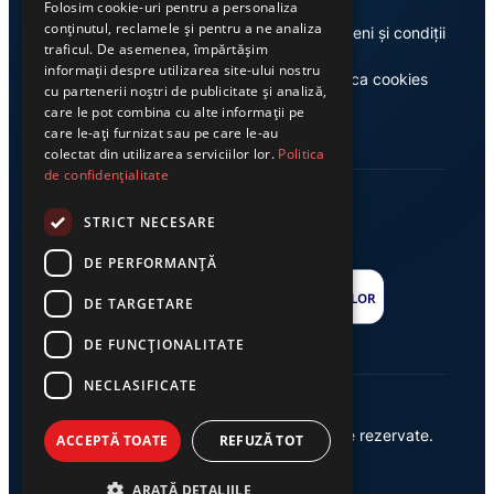
Folosim cookie-uri pentru a personaliza
conținutul, reclamele și pentru a ne analiza
Despre noi
Termeni și condiții
traficul. De asemenea, împărtășim
informații despre utilizarea site-ului nostru
Casa de editură Exclusiv
Politica cookies
cu partenerii noștri de publicitate și analiză,
care le pot combina cu alte informații pe
care le-ați furnizat sau pe care le-au
colectat din utilizarea serviciilor lor.
Politica
de confidențialitate
STRICT NECESARE
DE PERFORMANȚĂ
DE TARGETARE
DE FUNCŢIONALITATE
NECLASIFICATE
© 2026 Ziarul Exclusiv – Toate drepturile rezervate.
ACCEPTĂ TOATE
REFUZĂ TOT
Powered by {
AW
}
ARATĂ DETALIILE