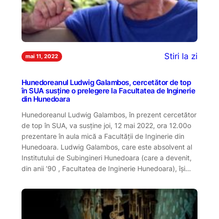
Stiri la zi
mai 11, 2022
Hunedoreanul Ludwig Galambos, cercetător de top
în SUA susține o prelegere la Facultatea de Inginerie
din Hunedoara
Hunedoreanul Ludwig Galambos, în prezent cercetător
de top în SUA, va susţine joi, 12 mai 2022, ora 12.00o
prezentare în aula mică a Facultății de Inginerie din
Hunedoara. Ludwig Galambos, care este absolvent al
Institutului de Subingineri Hunedoara (care a devenit,
din anii ’90 , Facultatea de Inginerie Hunedoara), îşi…