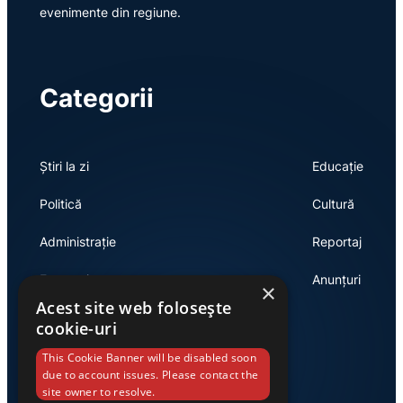
evenimente din regiune.
Categorii
Știri la zi
Educație
Politică
Cultură
Administrație
Reportaj
Economie
Anunțuri
×
Acest site web folosește
cookie-uri
Link-uri utile
This Cookie Banner will be disabled soon
due to account issues. Please contact the
site owner to resolve.