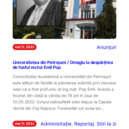
Anunțuri
mai 11, 2022
Universitatea din Petroșani / Omagiu la despărțirea
de fostul rector Emil Pop
Comunitatea Academică a Universității din Petroșani
este alături de familie la pierderea suferită prin decesul
celui ce a fost prof.univ.dr.ing.mat. Pop Emil. Acesta a
încetat din viață la vârsta de 78 ani în ziua de
10.05.2022. Corpul neînsuflețit este depus la Capela
Veche din Cluj Napoca. Funerariile vor avea loc…
Administrație
, 
Reportaj
, 
Stiri la zi
mai 11, 2022