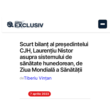
Sari
la
conținut
Administrație
, 
Stiri la zi
Scurt bilanț al președintelui
CJH, Laurențiu Nistor
asupra sistemului de
sănătate hunedorean, de
Ziua Mondială a Sănătății
Tiberiu Vințan
de
7 aprilie 2023