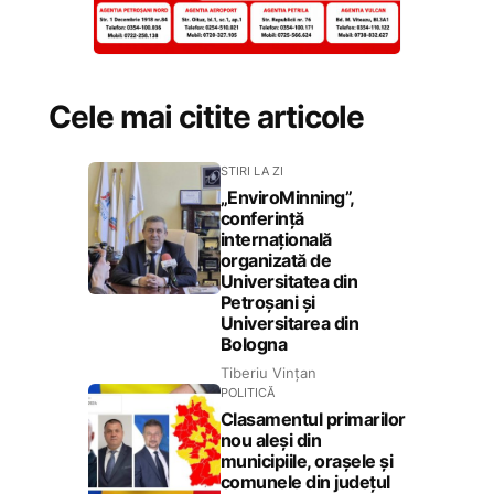
Cele mai citite articole
STIRI LA ZI
„EnviroMinning”,
conferință
internațională
organizată de
Universitatea din
Petroșani și
Universitarea din
Bologna
Tiberiu Vințan
POLITICĂ
Clasamentul primarilor
nou aleși din
municipiile, orașele și
comunele din județul