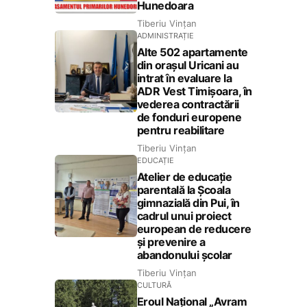
Hunedoara
Tiberiu Vințan
ADMINISTRAȚIE
Alte 502 apartamente
din orașul Uricani au
intrat în evaluare la
ADR Vest Timișoara, în
vederea contractării
de fonduri europene
pentru reabilitare
Tiberiu Vințan
EDUCAȚIE
Atelier de educație
parentală la Școala
gimnazială din Pui, în
cadrul unui proiect
european de reducere
și prevenire a
abandonului școlar
Tiberiu Vințan
CULTURĂ
Eroul Național „Avram