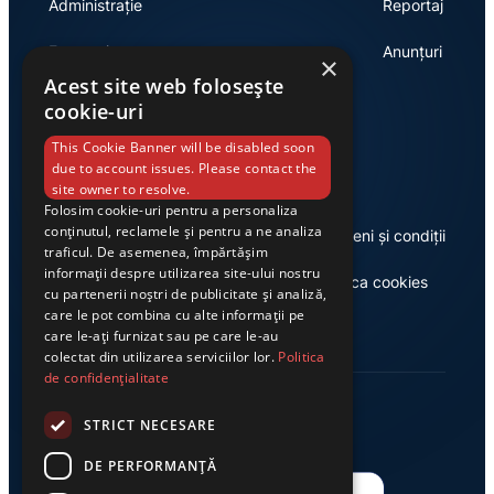
Administrație
Reportaj
Economie
Anunțuri
×
Acest site web folosește
cookie-uri
Link-uri utile
This Cookie Banner will be disabled soon
due to account issues. Please contact the
site owner to resolve.
Folosim cookie-uri pentru a personaliza
conținutul, reclamele și pentru a ne analiza
Despre noi
Termeni și condiții
traficul. De asemenea, împărtășim
informații despre utilizarea site-ului nostru
Casa de editură Exclusiv
Politica cookies
cu partenerii noștri de publicitate și analiză,
care le pot combina cu alte informații pe
care le-ați furnizat sau pe care le-au
colectat din utilizarea serviciilor lor.
Politica
de confidențialitate
STRICT NECESARE
DE PERFORMANȚĂ