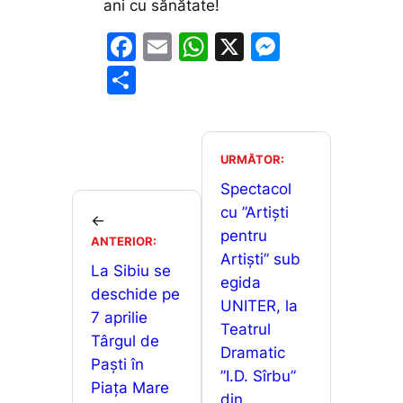
ani cu sănătate!
F
E
W
X
M
a
m
h
e
P
c
ai
at
s
ar
e
l
s
s
ta
b
A
e
je
URMĂTOR:
o
p
n
a
Spectacol
o
p
g
cu ”Artiști
z
←
pentru
k
er
ANTERIOR:
ă
Artiști” sub
La Sibiu se
egida
deschide pe
UNITER, la
7 aprilie
Teatrul
Târgul de
Dramatic
Paști în
”I.D. Sîrbu”
Piața Mare
din