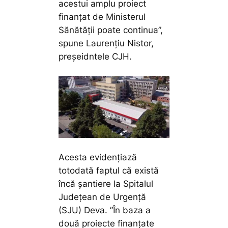
acestui amplu proiect
finanțat de Ministerul
Sănătății poate continua”,
spune Laurențiu Nistor,
preșeidntele CJH.
Acesta evidențiază
totodată faptul că există
încă șantiere la Spitalul
Județean de Urgență
(SJU) Deva.
”În baza a
două proiecte finanțate