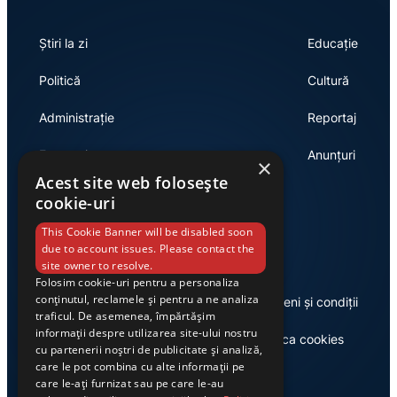
Știri la zi
Educație
Politică
Cultură
Administrație
Reportaj
Economie
Anunțuri
×
Acest site web folosește
cookie-uri
Link-uri utile
This Cookie Banner will be disabled soon
due to account issues. Please contact the
site owner to resolve.
Folosim cookie-uri pentru a personaliza
conținutul, reclamele și pentru a ne analiza
Despre noi
Termeni și condiții
traficul. De asemenea, împărtășim
informații despre utilizarea site-ului nostru
Casa de editură Exclusiv
Politica cookies
cu partenerii noștri de publicitate și analiză,
care le pot combina cu alte informații pe
care le-ați furnizat sau pe care le-au