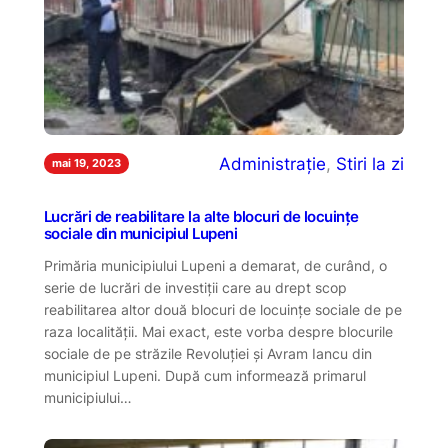
Administrație
, 
Stiri la zi
mai 19, 2023
Lucrări de reabilitare la alte blocuri de locuințe
sociale din municipiul Lupeni
Primăria municipiului Lupeni a demarat, de curând, o
serie de lucrări de investiții care au drept scop
reabilitarea altor două blocuri de locuințe sociale de pe
raza localității. Mai exact, este vorba despre blocurile
sociale de pe străzile Revoluției și Avram Iancu din
municipiul Lupeni. După cum informează primarul
municipiului…