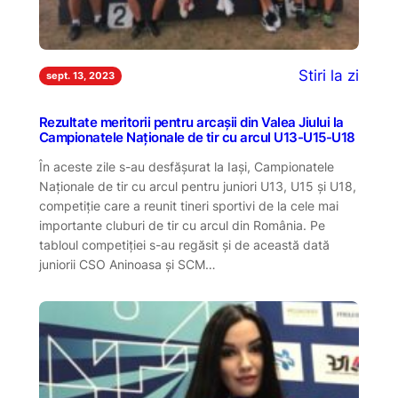
Stiri la zi
sept. 13, 2023
Rezultate meritorii pentru arcașii din Valea Jiului la
Campionatele Naționale de tir cu arcul U13-U15-U18
În aceste zile s-au desfășurat la Iași, Campionatele
Naționale de tir cu arcul pentru juniori U13, U15 și U18,
competiție care a reunit tineri sportivi de la cele mai
importante cluburi de tir cu arcul din România. Pe
tabloul competiției s-au regăsit și de această dată
juniorii CSO Aninoasa și SCM…