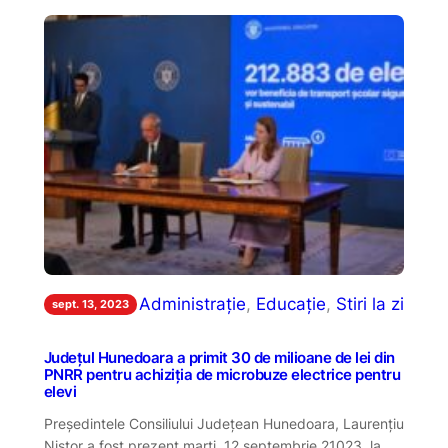
Administrație
, 
Educație
, 
Stiri la zi
sept. 13, 2023
Județul Hunedoara a primit 30 de milioane de lei din
PNRR pentru achiziția de microbuze electrice pentru
elevi
Președintele Consiliului Județean Hunedoara, Laurențiu
Nistor a fost prezent marți, 12 septembrie 21023, la