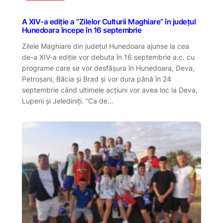
A XIV-a ediție a ”Zilelor Culturii Maghiare” în județul
Hunedoara începe în 16 septembrie
Zilele Maghiare din județul Hunedoara ajunse la cea
de-a XIV-a ediție vor debuta în 16 septembrie a.c. cu
programe care se vor desfășura în Hunedoara, Deva,
Petroșani, Băcia și Brad și vor dura până în 24
septembrie când ultimele acțiuni vor avea loc la Deva,
Lupeni și Jelediniți. ”Ca de…