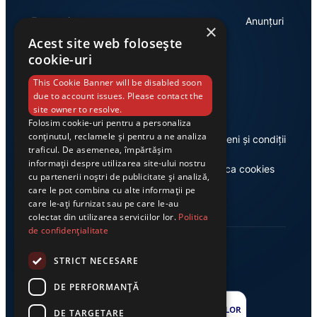
Economie
Anunțuri
×
Acest site web folosește
cookie-uri
Link-uri utile
This Cookie Banner will be disabled soon
due to account issues. Please contact the
site owner to resolve.
Folosim cookie-uri pentru a personaliza
conținutul, reclamele și pentru a ne analiza
Despre noi
Termeni și condiții
traficul. De asemenea, împărtășim
informații despre utilizarea site-ului nostru
Casa de editură Exclusiv
Politica cookies
cu partenerii noștri de publicitate și analiză,
care le pot combina cu alte informații pe
care le-ați furnizat sau pe care le-au
colectat din utilizarea serviciilor lor.
Politica
de confidențialitate
STRICT NECESARE
DE PERFORMANȚĂ
DE TARGETARE