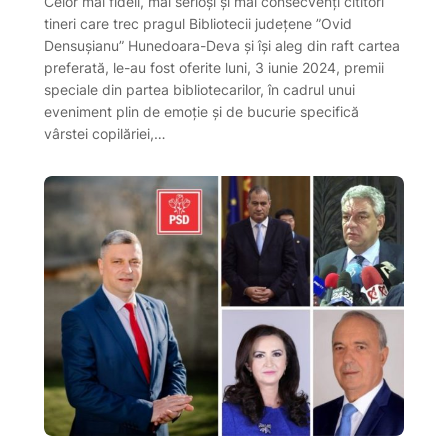
Celor mai fideli, mai serioși și mai consecvenți cititori
tineri care trec pragul Bibliotecii județene ”Ovid
Densușianu” Hunedoara-Deva și își aleg din raft cartea
preferată, le-au fost oferite luni, 3 iunie 2024, premii
speciale din partea bibliotecarilor, în cadrul unui
eveniment plin de emoție și de bucurie specifică
vârstei copilăriei,…