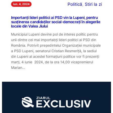
Politică
, 
Stiri la zi
iun. 4, 2024
Importanți lideri politici ai PSD vin la Lupeni, pentru
susținerea candidaților social-democrați în alegerile
locale din Valea Jiului
Municipiul Lupeni devine pol de interes politic pentru
unii dintre cei mai importabți lideri politici ai PSD din
România. Potrivit președintelui Organizației municipale
a PSD Lupeni, senatorul Cristian Resmeriță, la sediul
din Lupeni al acestei formațiuni politice vor fi prezenți
marți, 4 iunie 2024, de la ora 14,00 vicepremierul
Marian…