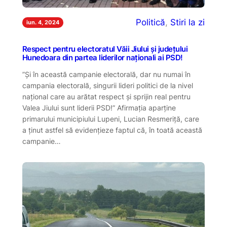
Politică
, 
Stiri la zi
iun. 4, 2024
Respect pentru electoratul Văii Jiului și județului
Hunedoara din partea liderilor naționali ai PSD!
”Și în această campanie electorală, dar nu numai în
campania electorală, singurii lideri politici de la nivel
național care au arătat respect și sprijin real pentru
Valea Jiului sunt liderii PSD!” Afirmația aparține
primarului municipiului Lupeni, Lucian Resmeriță, care
a ținut astfel să evidențieze faptul că, în toată această
campanie…