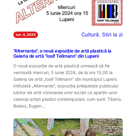
Cultură
, 
Stiri la zi
iun. 4, 2024
”Alternanțe”, o nouă expoziție de artă plastică la
Galeria de artă ”Iosif Tellmann” din Lupeni
O nouă expoziție de artă plastică urmează să fie
vernisată miercuri, 5 iunie 2024, de la ora 15,00 la
Galeria de artă „Iosif Tellmann” din municipiul Lupeni.
Intitulată „Alternanțe”, expoziția prilejuiește publicului
iubitor de artă vizionarea unor lucrări ce aparțin unor
valoroși artiști plastici contemporani, cum sunt: Tiberiu
Balasz, Eugen…