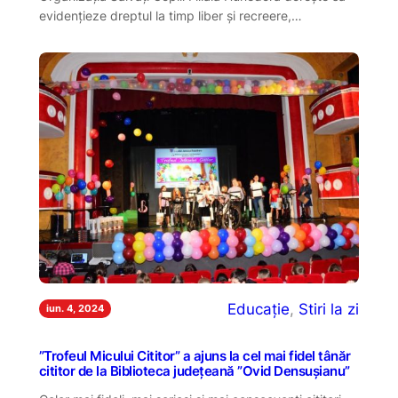
evidențieze dreptul la timp liber și recreere,…
Educație
, 
Stiri la zi
iun. 4, 2024
”Trofeul Micului Cititor” a ajuns la cel mai fidel tânăr
cititor de la Biblioteca județeană ”Ovid Densușianu”