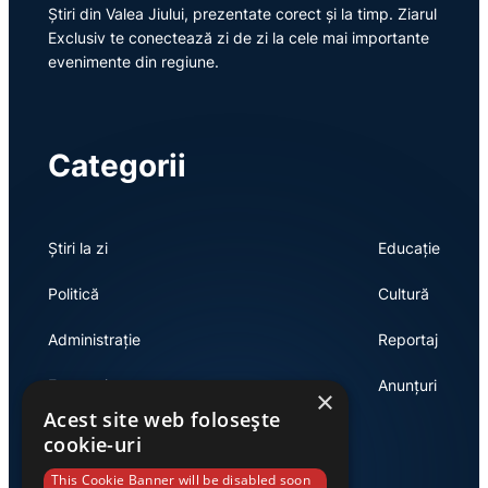
Știri din Valea Jiului, prezentate corect și la timp. Ziarul
Exclusiv te conectează zi de zi la cele mai importante
evenimente din regiune.
Categorii
Știri la zi
Educație
Politică
Cultură
Administrație
Reportaj
Economie
Anunțuri
×
Acest site web folosește
cookie-uri
Link-uri utile
This Cookie Banner will be disabled soon