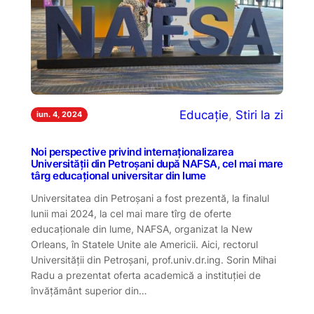
Educație
, 
Stiri la zi
iun. 4, 2024
Noi perspective privind internaționalizarea
Universității din Petroșani după NAFSA, cel mai mare
târg educațional universitar din lume
Universitatea din Petroșani a fost prezentă, la finalul
lunii mai 2024, la cel mai mare tîrg de oferte
educaționale din lume, NAFSA, organizat la New
Orleans, în Statele Unite ale Americii. Aici, rectorul
Universității din Petroșani, prof.univ.dr.ing. Sorin Mihai
Radu a prezentat oferta academică a instituției de
învățământ superior din…