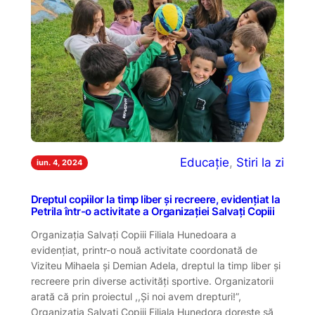
Educație
, 
Stiri la zi
iun. 4, 2024
Dreptul copiilor la timp liber și recreere, evidențiat la
Petrila într-o activitate a Organizației Salvați Copiii
Organizația Salvați Copiii Filiala Hunedoara a
evidențiat, printr-o nouă activitate coordonată de
Viziteu Mihaela și Demian Adela, dreptul la timp liber și
recreere prin diverse activități sportive. Organizatorii
arată că prin proiectul ,,Și noi avem drepturi!”,
Organizația Salvați Copiii Filiala Hunedora dorește să