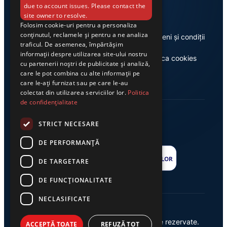
due to account issues. Please contact the
site owner to resolve.
Folosim cookie-uri pentru a personaliza
conținutul, reclamele și pentru a ne analiza
Despre noi
Termeni și condiții
traficul. De asemenea, împărtășim
informații despre utilizarea site-ului nostru
Casa de editură Exclusiv
Politica cookies
cu partenerii noștri de publicitate și analiză,
care le pot combina cu alte informații pe
care le-ați furnizat sau pe care le-au
colectat din utilizarea serviciilor lor.
Politica
de confidențialitate
STRICT NECESARE
DE PERFORMANȚĂ
DE TARGETARE
DE FUNCŢIONALITATE
NECLASIFICATE
© 2026 Ziarul Exclusiv – Toate drepturile rezervate.
ACCEPTĂ TOATE
REFUZĂ TOT