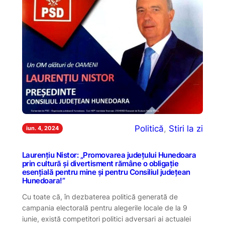
Politică
, 
Stiri la zi
iun. 4, 2024
Laurențiu Nistor: „Promovarea județului Hunedoara
prin cultură și divertisment rămâne o obligație
esențială pentru mine și pentru Consiliul județean
Hunedoara!”
Cu toate că, în dezbaterea politică generată de
campania electorală pentru alegerile locale de la 9
iunie, există competitori politici adversari ai actualei