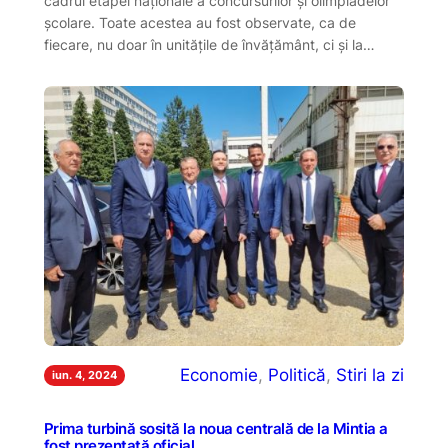
cadrul etapei naționale a concursurilor și olimpiadelor
școlare. Toate acestea au fost observate, ca de
fiecare, nu doar în unitățile de învățământ, ci și la…
Economie
, 
Politică
, 
Stiri la zi
iun. 4, 2024
Prima turbină sosită la noua centrală de la Mintia a
fost prezentată oficial