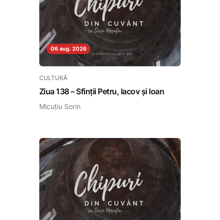
06 aug. 2026
CULTURĂ
Ziua 138 – Sfinții Petru, Iacov și Ioan
Micuțiu Sorin