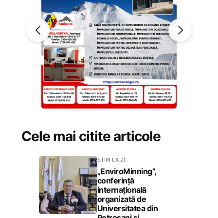
Cele mai citite articole
STIRI LA ZI
„EnviroMinning”,
conferință
internațională
organizată de
Universitatea din
Petroșani și