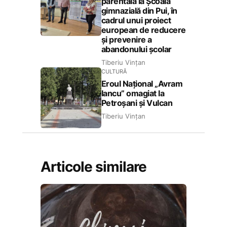
parentală la Școala
gimnazială din Pui, în
cadrul unui proiect
european de reducere
și prevenire a
abandonului școlar
Tiberiu Vințan
CULTURĂ
Eroul Național „Avram
Iancu” omagiat la
Petroșani și Vulcan
Tiberiu Vințan
Articole similare