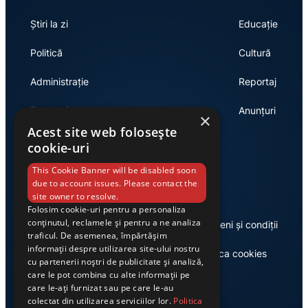
Știri la zi
Educație
Politică
Cultură
Administrație
Reportaj
Economie
Anunțuri
×
Acest site web folosește
cookie-uri
Link-uri utile
This Cookie Banner will be disabled soon
due to account issues. Please contact the
site owner to resolve.
Folosim cookie-uri pentru a personaliza
conținutul, reclamele și pentru a ne analiza
Despre noi
Termeni și condiții
traficul. De asemenea, împărtășim
informații despre utilizarea site-ului nostru
Casa de editură Exclusiv
Politica cookies
cu partenerii noștri de publicitate și analiză,
care le pot combina cu alte informații pe
care le-ați furnizat sau pe care le-au
colectat din utilizarea serviciilor lor.
Politica