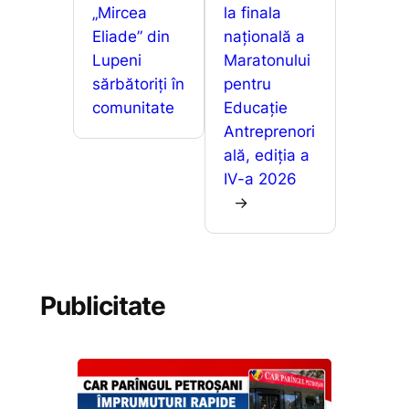
„Mircea
la finala
Eliade” din
națională a
Lupeni
Maratonului
sărbătoriți în
pentru
comunitate
Educație
Antreprenori
ală, ediția a
IV-a 2026
→
Publicitate