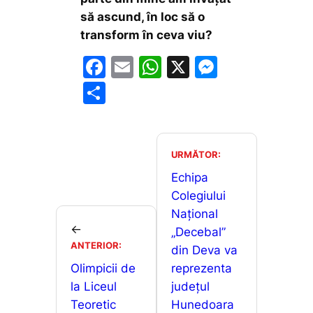
să ascund, în loc să o
transform în ceva viu?
F
E
W
X
M
a
m
h
e
P
c
ai
at
s
ar
e
l
s
s
ta
b
A
e
je
URMĂTOR:
o
p
n
a
Echipa
o
p
g
Colegiului
z
Național
k
er
ă
←
„Decebal”
ANTERIOR:
din Deva va
Olimpicii de
reprezenta
la Liceul
județul
Teoretic
Hunedoara