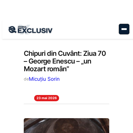
Sari
la
conținut
Cultură
, 
Stiri la zi
Chipuri din Cuvânt: Ziua 70
– George Enescu – „un
Mozart român”
Micuțiu Sorin
de
23 mai 2026