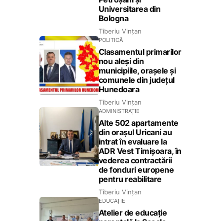
Universitarea din
Bologna
Tiberiu Vințan
POLITICĂ
Clasamentul primarilor
nou aleși din
municipiile, orașele și
comunele din județul
Hunedoara
Tiberiu Vințan
ADMINISTRAȚIE
Alte 502 apartamente
din orașul Uricani au
intrat în evaluare la
ADR Vest Timișoara, în
vederea contractării
de fonduri europene
pentru reabilitare
Tiberiu Vințan
EDUCAȚIE
Atelier de educație