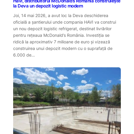
Havi, distribuitorul McDonald’s România construiește
la Deva un depozit logistic modern
Joi, 14 mai 2026, a avut loc la Deva deschiderea
oficială a șantierului unde compania HAVI va construi
un nou depozit logistic refrigerat, destinat livrărilor
pentru rețeaua McDonald’s România. Investiția se
ridică la aproximativ 7 milioane de euro și vizează
construirea unui depozit modern cu o suprafață de
6.000 de…