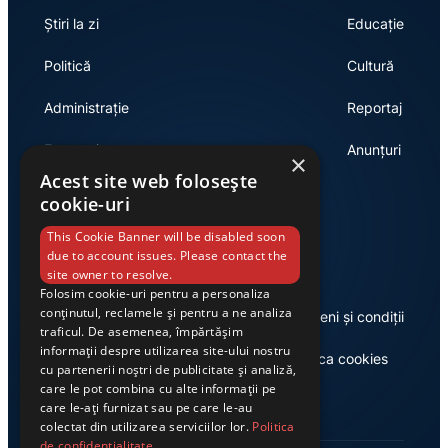
Știri la zi
Educație
Politică
Cultură
Administrație
Reportaj
Economie
Anunțuri
×
Acest site web folosește
cookie-uri
Link-uri utile
This Cookie Banner will be disabled soon
due to account issues. Please contact the
site owner to resolve.
Folosim cookie-uri pentru a personaliza
conținutul, reclamele și pentru a ne analiza
Despre noi
Termeni și condiții
traficul. De asemenea, împărtășim
informații despre utilizarea site-ului nostru
Casa de editură Exclusiv
Politica cookies
cu partenerii noștri de publicitate și analiză,
care le pot combina cu alte informații pe
care le-ați furnizat sau pe care le-au
colectat din utilizarea serviciilor lor.
Politica
de confidențialitate