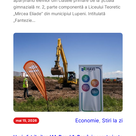
aparținând elevilor din clasele primare de la Școala
gimnazială nr. 2, parte componentă a Liceului Teoretic
„Mircea Eliade” din municipiul Lupeni. Intitulată
„Fantezie…
Economie
, 
Stiri la zi
mai 15, 2026