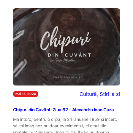
Cultură
, 
Stiri la zi
mai 15, 2026
Chipuri din Cuvânt: Ziua 62 – Alexandru Ioan Cuza
Mă întorc, pentru o clipă, la 24 ianuarie 1859 și încerc
să-mi imaginez nu doar evenimentul, ci omul din
spatele lui: Alexandru Ioan Cuza. Îl văd nu doar în