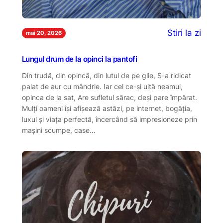
Stiri la zi
mai 20, 2026
Lungul drum de la opinci la pantofi
Din trudă, din opincă, din lutul de pe glie, S-a ridicat
palat de aur cu mândrie. Iar cel ce-și uită neamul,
opinca de la sat, Are sufletul sărac, deși pare împărat.
Mulți oameni își afișează astăzi, pe internet, bogăția,
luxul și viața perfectă, încercând să impresioneze prin
mașini scumpe, case…