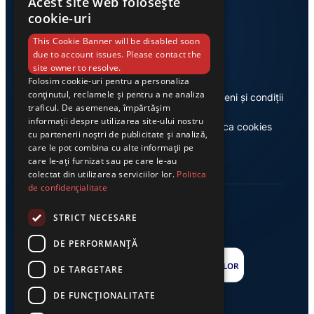
Acest site web folosește
cookie-uri
Link-uri utile
This Cookie Banner will be disabled soon
due to account issues. Please contact the
site owner to resolve.
Folosim cookie-uri pentru a personaliza
conținutul, reclamele și pentru a ne analiza
Despre noi
Termeni și condiții
traficul. De asemenea, împărtășim
informații despre utilizarea site-ului nostru
Casa de editură Exclusiv
Politica cookies
cu partenerii noștri de publicitate și analiză,
care le pot combina cu alte informații pe
care le-ați furnizat sau pe care le-au
colectat din utilizarea serviciilor lor.
Politica
de confidențialitate
STRICT NECESARE
DE PERFORMANȚĂ
DE TARGETARE
DE FUNCŢIONALITATE