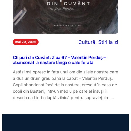
Cultură
, 
Stiri la zi
mai 20, 2026
Chipuri din Cuvânt: Ziua 67 – Valentin Perduș –
abandonat la naștere lângă o cale ferată
Astăzi mă opresc în fața unui om din zilele noastre care
a dus un drum greu până la capăt – Valentin Perduș.
Copil abandonat încă de la naștere, crescut în casa de
copii din Bușteni, într-un mediu pe care el însuși îl
descria ca fiind o luptă zilnică pentru supraviețuire.…