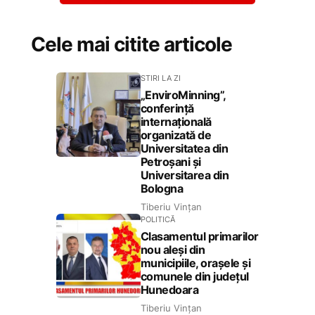
Cele mai citite articole
STIRI LA ZI
„EnviroMinning”,
conferință
internațională
organizată de
Universitatea din
Petroșani și
Universitarea din
Bologna
Tiberiu Vințan
POLITICĂ
Clasamentul primarilor
nou aleși din
municipiile, orașele și
comunele din județul
Hunedoara
Tiberiu Vințan