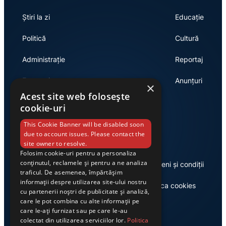
Știri la zi
Educație
Politică
Cultură
Administrație
Reportaj
Economie
Anunțuri
×
Acest site web folosește
cookie-uri
Link-uri utile
This Cookie Banner will be disabled soon
due to account issues. Please contact the
site owner to resolve.
Folosim cookie-uri pentru a personaliza
conținutul, reclamele și pentru a ne analiza
Despre noi
Termeni și condiții
traficul. De asemenea, împărtășim
informații despre utilizarea site-ului nostru
Casa de editură Exclusiv
Politica cookies
cu partenerii noștri de publicitate și analiză,
care le pot combina cu alte informații pe
care le-ați furnizat sau pe care le-au
colectat din utilizarea serviciilor lor.
Politica