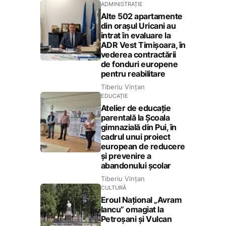
ADMINISTRAȚIE
Alte 502 apartamente
din orașul Uricani au
intrat în evaluare la
ADR Vest Timișoara, în
vederea contractării
de fonduri europene
pentru reabilitare
Tiberiu Vințan
EDUCAȚIE
Atelier de educație
parentală la Școala
gimnazială din Pui, în
cadrul unui proiect
european de reducere
și prevenire a
abandonului școlar
Tiberiu Vințan
CULTURĂ
Eroul Național „Avram
Iancu” omagiat la
Petroșani și Vulcan