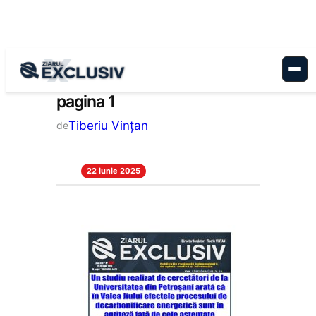
Sari
la
conținut
pagina 1
Tiberiu Vințan
de
22 iunie 2025