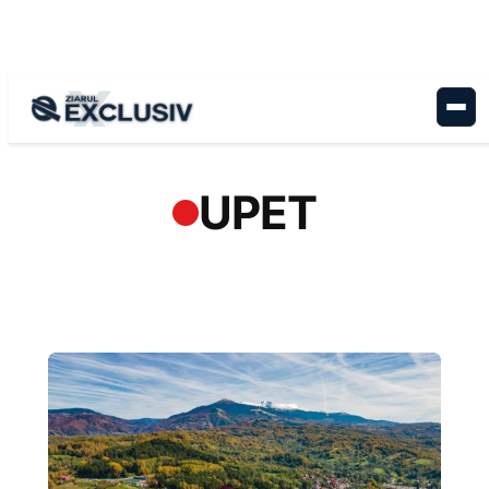
Sari
la
conținut
UPET