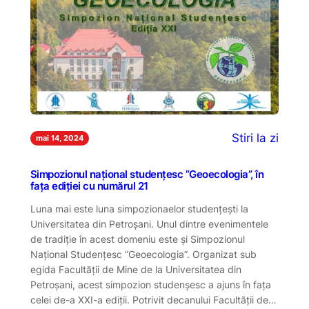
Stiri la zi
mai 14, 2024
Simpozionul național studențesc ”Geoecologia”, în
fața ediției cu numărul 21
Luna mai este luna simpozionaelor studențești la
Universitatea din Petroșani. Unul dintre evenimentele
de tradiție în acest domeniu este și Simpozionul
Național Studențesc ”Geoecologia”. Organizat sub
egida Facultății de Mine de la Universitatea din
Petroșani, acest simpozion studenșesc a ajuns în fața
celei de-a XXI-a ediții. Potrivit decanului Facultății de…