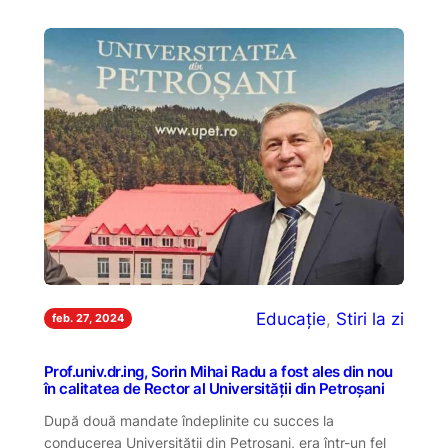
Educație
, 
Stiri la zi
feb. 27, 2024
Prof.univ.dr.ing, Sorin Mihai Radu a fost ales din nou
în calitatea de Rector al Universității din Petroșani
După două mandate îndeplinite cu succes la
conducerea Universității din Petroșani, era într-un fel