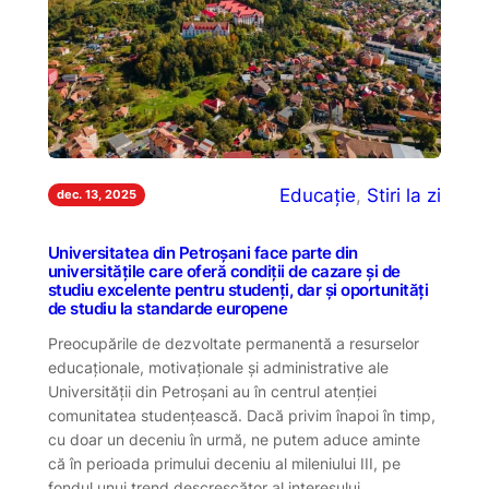
Educație
, 
Stiri la zi
dec. 13, 2025
Universitatea din Petroșani face parte din
universitățile care oferă condiții de cazare și de
studiu excelente pentru studenți, dar și oportunități
de studiu la standarde europene
Preocupările de dezvoltate permanentă a resurselor
educaționale, motivaționale și administrative ale
Universității din Petroșani au în centrul atenției
comunitatea studențească. Dacă privim înapoi în timp,
cu doar un deceniu în urmă, ne putem aduce aminte
că în perioada primului deceniu al mileniului III, pe
fondul unui trend descrescător al interesului…