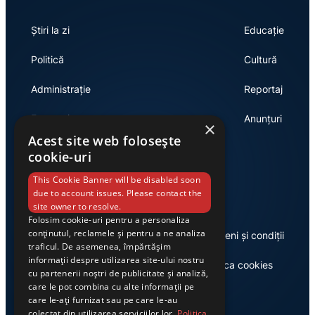
Știri la zi
Educație
Politică
Cultură
Administrație
Reportaj
Economie
Anunțuri
×
Acest site web folosește
cookie-uri
Link-uri utile
This Cookie Banner will be disabled soon
due to account issues. Please contact the
site owner to resolve.
Folosim cookie-uri pentru a personaliza
conținutul, reclamele și pentru a ne analiza
Despre noi
Termeni și condiții
traficul. De asemenea, împărtășim
informații despre utilizarea site-ului nostru
Casa de editură Exclusiv
Politica cookies
cu partenerii noștri de publicitate și analiză,
care le pot combina cu alte informații pe
care le-ați furnizat sau pe care le-au
colectat din utilizarea serviciilor lor.
Politica