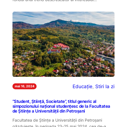
Educație
, 
Stiri la zi
mai 16, 2024
”Student, Știință, Societate”, titlul generic al
simpozionului național studențesc de la Facultatea
de Științe a Universității din Petroșani
Facultatea de Științe a Universității din Petroșani
găzduiește, în perioada 23-25 mai 2024, cea de-a