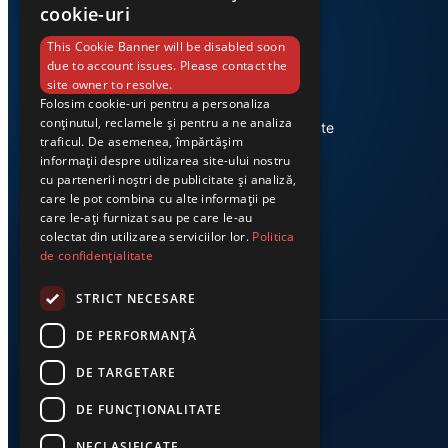
cookie-uri
This Cookie Banner will be disabled soon
due to account issues. Please contact the
site owner to resolve.
Folosim cookie-uri pentru a personaliza
Știri din Valea Jiului, prezentate
conținutul, reclamele și pentru a ne analiza
corect și la timp. Ziarul Exclusiv te
traficul. De asemenea, împărtășim
conectează zi de zi la cele mai
informații despre utilizarea site-ului nostru
importante evenimente din
cu partenerii noștri de publicitate și analiză,
regiune.
care le pot combina cu alte informații pe
care le-ați furnizat sau pe care le-au
colectat din utilizarea serviciilor lor.
Politica
de confidențialitate
STRICT NECESARE
DE PERFORMANȚĂ
DE TARGETARE
DE FUNCŢIONALITATE
NECLASIFICATE