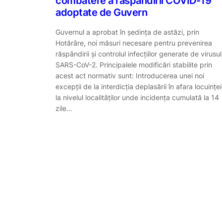
combatere a răspândirii COVID-19
adoptate de Guvern
Guvernul a aprobat în ședința de astăzi, prin
Hotărâre, noi măsuri necesare pentru prevenirea
răspândirii și controlul infecțiilor generate de virusul
SARS-CoV-2. Principalele modificări stabilite prin
acest act normativ sunt: Introducerea unei noi
excepții de la interdicția deplasării în afara locuinței
la nivelul localităților unde incidența cumulată la 14
zile…