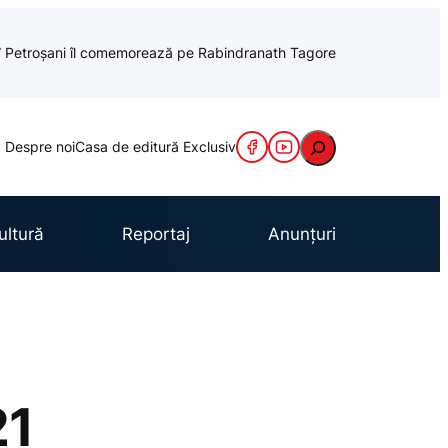
cu” Petroșani îl comemorează pe Rabindranath Tagore
Caută
Despre noi
Casa de editură Exclusiv
ultură
Reportaj
Anunțuri
21