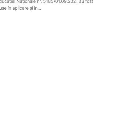
ducației Naționale nr. 5185/01.09.2021 au fost
use în aplicare și în…