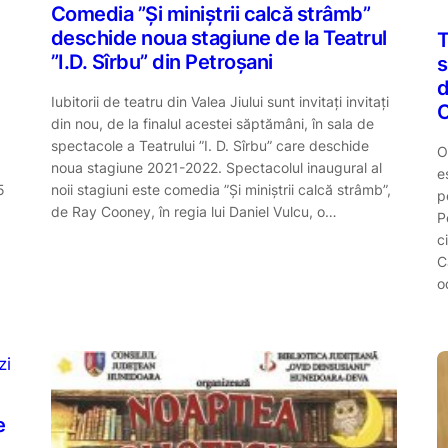
Comedia ”Și miniștrii calcă strâmb”
deschide noua stagiune de la Teatrul
T
”I.D. Sîrbu” din Petroșani
s
d
Iubitorii de teatru din Valea Jiului sunt invitați invitați
C
din nou, de la finalul acestei săptămâni, în sala de
spectacole a Teatrului ”I. D. Sîrbu” care deschide
O
noua stagiune 2021-2022. Spectacolul inaugural al
e
5
noii stagiuni este comedia ”Și miniștrii calcă strâmb”,
p
de Ray Cooney, în regia lui Daniel Vulcu, o…
P
c
C
o
zi
e