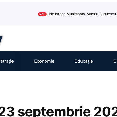
Biblioteca Municipală „Valeriu Butules
NOU
strație
Economie
Educație
C
23 septembrie 20