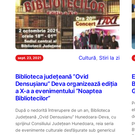
Cultură
, 
Stiri la zi
sept. 23, 2021
Biblioteca județeană ”Ovid
E
Densușianu” Deva organizează ediția
B
a X-a a evenimentului ”Noaptea
Bibliotecilor”
P
e
După o nedorită întrerupere de un an, Biblioteca
d
Județeană „Ovid Densusianu” Hunedoara-Deva, cu
p
sprijinul Consiliului Județean Hunedoara, reia seria
8
de evenimente culturale desfășurate sub genericul