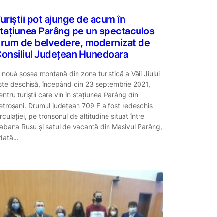
uriștii pot ajunge de acum în
tațiunea Parâng pe un spectaculos
rum de belvedere, modernizat de
onsiliul Județean Hunedoara
 nouă șosea montană din zona turistică a Văii Jiului
ste deschisă, începând din 23 septembrie 2021,
entru turiștii care vin în stațiunea Parâng din
etroșani. Drumul județean 709 F a fost redeschis
irculației, pe tronsonul de altitudine situat între
abana Rusu și satul de vacanță din Masivul Parâng,
dată…