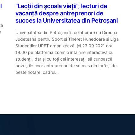
l
”Lecții din școala vieții”, lecturi de
vacanță despre antreprenori de
succes la Universitatea din Petroșani
ță
e
Universitatea din Petroșani în colaborare cu Direcția
Județeană pentru Sport și Tineret Hunedoara și Liga
Studenților UPET organizează, joi 23.09.2021 ora
19.00 pe platforma zoom o întâlnire interactivă cu
studenții, dar și cu toți cei interesați să cunoască
poveștile unor antreprenori de succes din țară și de
peste hotare, cadrul…