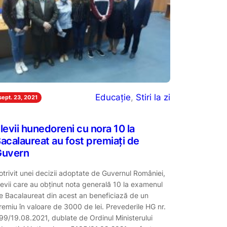
Educație
, 
Stiri la zi
sept. 23, 2021
levii hunedoreni cu nora 10 la
acalaureat au fost premiați de
Guvern
otrivit unei decizii adoptate de Guvernul României,
levii care au obținut nota generală 10 la examenul
e Bacalaureat din acest an beneficiază de un
remiu în valoare de 3000 de lei. Prevederile HG nr.
99/19.08.2021, dublate de Ordinul Ministerului