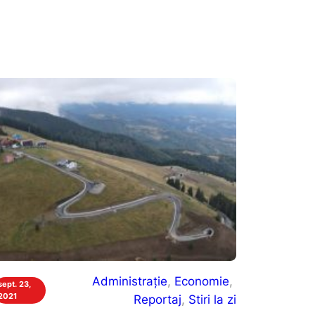
Administrație
, 
Economie
, 
sept. 23,
2021
Reportaj
, 
Stiri la zi