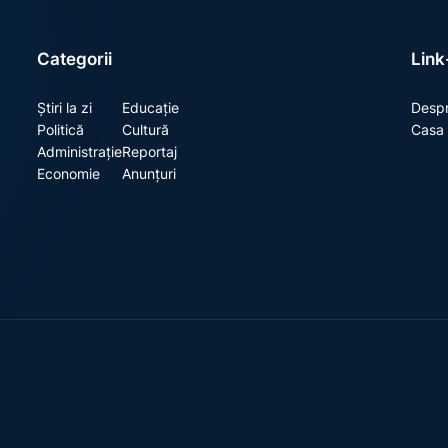
Categorii
Link-
Știri la zi
Educație
Despr
Politică
Cultură
Casa 
Administrație
Reportaj
Economie
Anunțuri