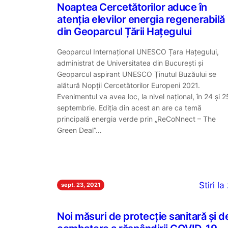
Noaptea Cercetătorilor aduce în
atenția elevilor energia regenerabilă
din Geoparcul Țării Hațegului
Geoparcul Internațional UNESCO Țara Hațegului,
administrat de Universitatea din București și
Geoparcul aspirant UNESCO Ținutul Buzăului se
alătură Nopții Cercetătorilor Europeni 2021.
Evenimentul va avea loc, la nivel național, în 24 și 2
septembrie. Ediția din acest an are ca temă
principală energia verde prin „ReCoNnect – The
Green Deal”…
Stiri la 
sept. 23, 2021
Noi măsuri de protecție sanitară și d