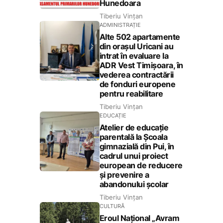
Hunedoara
Tiberiu Vințan
ADMINISTRAȚIE
Alte 502 apartamente
din orașul Uricani au
intrat în evaluare la
ADR Vest Timișoara, în
vederea contractării
de fonduri europene
pentru reabilitare
Tiberiu Vințan
EDUCAȚIE
Atelier de educație
parentală la Școala
gimnazială din Pui, în
cadrul unui proiect
european de reducere
și prevenire a
abandonului școlar
Tiberiu Vințan
CULTURĂ
Eroul Național „Avram