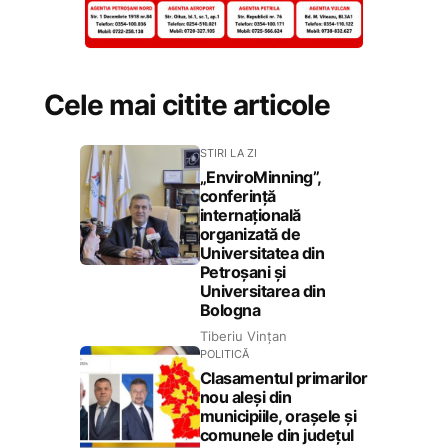
Cele mai citite articole
STIRI LA ZI
„EnviroMinning”,
conferință
internațională
organizată de
Universitatea din
Petroșani și
Universitarea din
Bologna
Tiberiu Vințan
POLITICĂ
Clasamentul primarilor
nou aleși din
municipiile, orașele și
comunele din județul