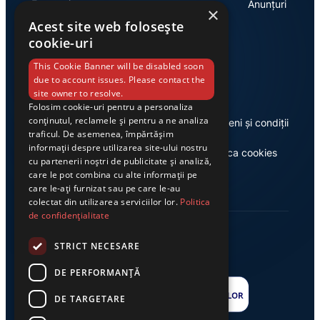
Economie
Anunțuri
×
Acest site web folosește
cookie-uri
Link-uri utile
This Cookie Banner will be disabled soon
due to account issues. Please contact the
site owner to resolve.
Folosim cookie-uri pentru a personaliza
conținutul, reclamele și pentru a ne analiza
Despre noi
Termeni și condiții
traficul. De asemenea, împărtășim
informații despre utilizarea site-ului nostru
Casa de editură Exclusiv
Politica cookies
cu partenerii noștri de publicitate și analiză,
care le pot combina cu alte informații pe
care le-ați furnizat sau pe care le-au
colectat din utilizarea serviciilor lor.
Politica
de confidențialitate
STRICT NECESARE
DE PERFORMANȚĂ
DE TARGETARE