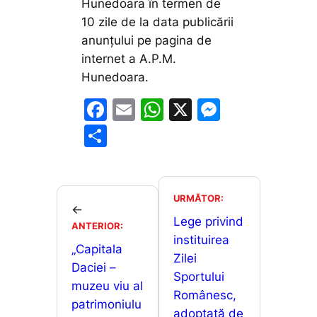
Hunedoara în termen de
10 zile de la data publicării
anunțului pe pagina de
internet a A.P.M.
Hunedoara.
F
E
W
X
M
a
m
h
e
P
c
ai
at
s
ar
e
l
s
s
ta
b
A
e
je
URMĂTOR:
←
o
p
n
a
Lege privind
ANTERIOR:
o
p
g
instituirea
z
„Capitala
Zilei
k
er
ă
Daciei –
Sportului
muzeu viu al
Românesc,
patrimoniulu
adoptată de