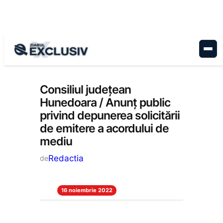
Sari
la
conținut
Anunțuri
, 
Stiri la zi
Consiliul județean
Hunedoara / Anunț public
privind depunerea solicitării
de emitere a acordului de
mediu
Redactia
de
16 noiembrie 2022