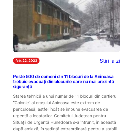
Stiri la zi
feb. 22, 2023
Peste 500 de oameni din 11 blocuri de la Aninoasa
trebuie evacuați din blocurile care nu mai prezintă
siguranță
Starea tehnică a unui număr de 11 blocuri din cartierul
”Colonie” al orașului Aninoasa este extrem de
periculoasă, astfel încât se impune evacuarea de
urgență a locatarilor. Comitetul Județean pentru
Situații de Urgență Hunedoara s-a întrunit, în această
după amiază, în ședință extraordinară pentru a stabili