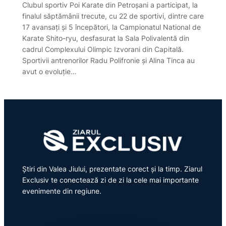
Clubul sportiv Poi Karate din Petroșani a participat, la
finalul săptămânii trecute, cu 22 de sportivi, dintre care
17 avansați și 5 începători, la Campionatul National de
Karate Shito-ryu, desfasurat la Sala Polivalentă din
cadrul Complexului Olimpic Izvorani din Capitală.
Sportivii antrenorilor Radu Polifronie și Alina Tinca au
avut o evoluție…
Știri din Valea Jiului, prezentate corect și la timp. Ziarul
Exclusiv te conectează zi de zi la cele mai importante
evenimente din regiune.