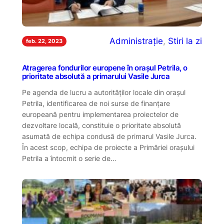
Administrație
, 
Stiri la zi
feb. 22, 2023
Atragerea fondurilor europene în orașul Petrila, o
prioritate absolută a primarului Vasile Jurca
Pe agenda de lucru a autorităților locale din orașul
Petrila, identificarea de noi surse de finanțare
europeană pentru implementarea proiectelor de
dezvoltare locală, constituie o prioritate absolută
asumată de echipa condusă de primarul Vasile Jurca.
În acest scop, echipa de proiecte a Primăriei orașului
Petrila a întocmit o serie de…