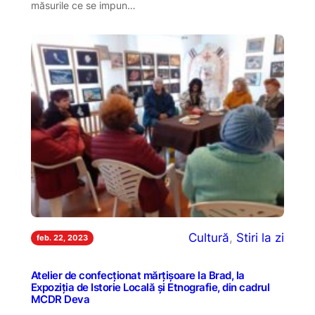
măsurile ce se impun…
Cultură
, 
Stiri la zi
feb. 22, 2023
Atelier de confecționat mărțișoare la Brad, la
Expoziția de Istorie Locală și Etnografie, din cadrul
MCDR Deva