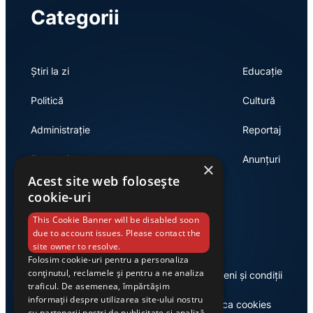
Categorii
Știri la zi
Educație
Politică
Cultură
Administrație
Reportaj
Economie
Anunțuri
×
Acest site web folosește
cookie-uri
Link-uri utile
This Cookie Banner will be disabled soon
due to account issues. Please contact the
site owner to resolve.
Folosim cookie-uri pentru a personaliza
conținutul, reclamele și pentru a ne analiza
Despre noi
Termeni și condiții
traficul. De asemenea, împărtășim
informații despre utilizarea site-ului nostru
Casa de editură Exclusiv
Politica cookies
cu partenerii noștri de publicitate și analiză,