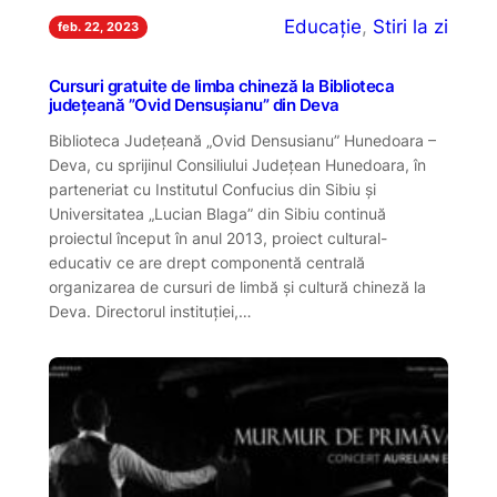
Educație
, 
Stiri la zi
feb. 22, 2023
Cursuri gratuite de limba chineză la Biblioteca
județeană ”Ovid Densușianu” din Deva
Biblioteca Județeană „Ovid Densusianu” Hunedoara –
Deva, cu sprijinul Consiliului Județean Hunedoara, în
parteneriat cu Institutul Confucius din Sibiu și
Universitatea „Lucian Blaga” din Sibiu continuă
proiectul început în anul 2013, proiect cultural-
educativ ce are drept componentă centrală
organizarea de cursuri de limbă și cultură chineză la
Deva. Directorul instituției,…