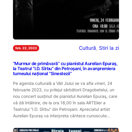
Cultură
, 
Stiri la zi
feb. 22, 2023
”Murmur de primăvară” cu pianistul Aurelian Epuraș,
la Teatrul ”I.D. Sîrbu” din Petroșani, în avanpremiera
turneului național ”Sinestezii”
Pe agenda culturală a Văii Jiului se va afla vineri, 24
februarie 2023, cu prilejul sărbătorii Dragobetelui, un
nou concert susținut de pianistul Aurelian Epuraș, care
vă dă întâlnire, de la ora 18,00 în sala ARTElier a
Teatrului ”I.D. Sîrbu” din Petroșani. Apreciatul artist
Aurelian Epuraș va interpreta cântece cunoscute…