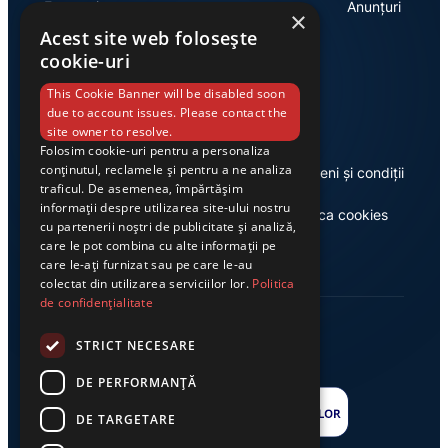
Economie
Anunțuri
×
Acest site web folosește
cookie-uri
Link-uri utile
This Cookie Banner will be disabled soon
due to account issues. Please contact the
site owner to resolve.
Folosim cookie-uri pentru a personaliza
conținutul, reclamele și pentru a ne analiza
Despre noi
Termeni și condiții
traficul. De asemenea, împărtășim
informații despre utilizarea site-ului nostru
Casa de editură Exclusiv
Politica cookies
cu partenerii noștri de publicitate și analiză,
care le pot combina cu alte informații pe
care le-ați furnizat sau pe care le-au
colectat din utilizarea serviciilor lor.
Politica
de confidențialitate
STRICT NECESARE
DE PERFORMANȚĂ
DE TARGETARE