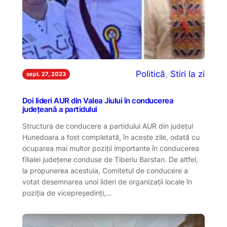
Politică
, 
Stiri la zi
sept. 27, 2023
Doi lideri AUR din Valea Jiului în conducerea
județeană a partidului
Structura de conducere a partidului AUR din județul
Hunedoara a fost completată, în aceste zile, odată cu
ocuparea mai multor poziții importante în conducerea
filialei județene conduse de Tiberiu Barstan. De altfel,
la propunerea acestuia, Comitetul de conducere a
votat desemnarea unoi lideri de organizații locale în
poziția de vicepreședinți,…