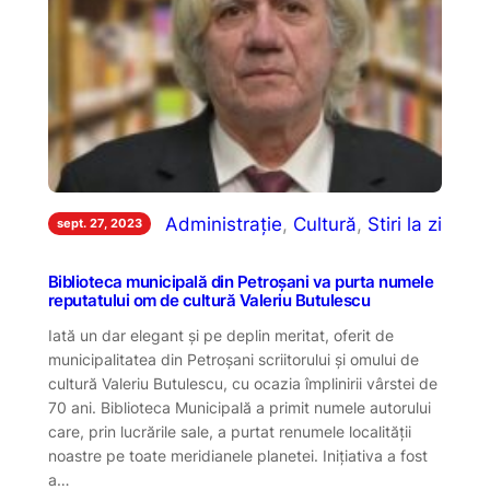
Administrație
, 
Cultură
, 
Stiri la zi
sept. 27, 2023
Biblioteca municipală din Petroșani va purta numele
reputatului om de cultură Valeriu Butulescu
Iată un dar elegant şi pe deplin meritat, oferit de
municipalitatea din Petroşani scriitorului şi omului de
cultură Valeriu Butulescu, cu ocazia împlinirii vârstei de
70 ani. Biblioteca Municipală a primit numele autorului
care, prin lucrările sale, a purtat renumele localităţii
noastre pe toate meridianele planetei. Iniţiativa a fost
a…