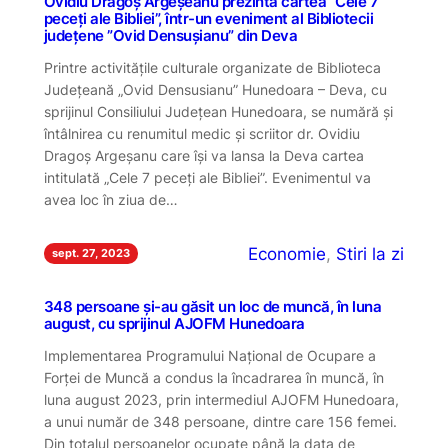
Ovidiu Dragoș Argeșeanu prezintă cartea ”Cele 7
peceți ale Bibliei”, într-un eveniment al Bibliotecii
județene ”Ovid Densușianu” din Deva
Printre activitățile culturale organizate de Biblioteca
Județeană „Ovid Densusianu” Hunedoara – Deva, cu
sprijinul Consiliului Județean Hunedoara, se numără și
întâlnirea cu renumitul medic și scriitor dr. Ovidiu
Dragoș Argeșanu care își va lansa la Deva cartea
intitulată „Cele 7 peceți ale Bibliei”. Evenimentul va
avea loc în ziua de…
Economie
, 
Stiri la zi
sept. 27, 2023
348 persoane şi-au găsit un loc de muncă, în luna
august, cu sprijinul AJOFM Hunedoara
Implementarea Programului Naţional de Ocupare a
Forţei de Muncă a condus la încadrarea în muncă, în
luna august 2023, prin intermediul AJOFM Hunedoara,
a unui număr de 348 persoane, dintre care 156 femei.
Din totalul persoanelor ocupate până la data de