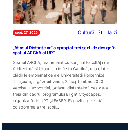
Cultură
, 
Stiri la zi
sept. 27, 2023
„Atlasul Distanțelor” a apropiat trei școli de design în
spațiul ARChA al UPT
Spațiul ARChA, reamenajat cu sprijinul Facultății de
Arhitectură și Urbanism în fosta Cantină, una dintre
clădirile emblematice ale Universității Politehnica
Timișoara, a găzduit vineri, 22 septembrie 2023,
vernisajul expoziției, „Atlasul distanțelor”, cea de-a
treia din cadrul programului Bright Cityscapes,
organizată de UPT și FABER. Expoziția prezintă
colaborarea a trei școli…