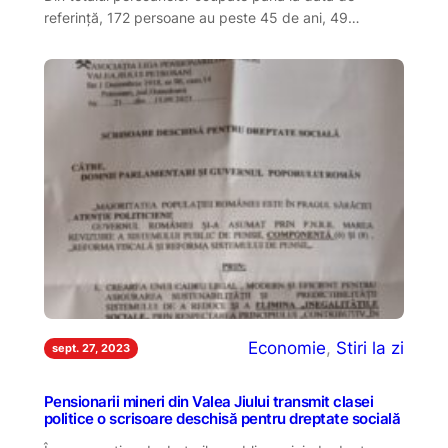
referință, 172 persoane au peste 45 de ani, 49…
Economie
, 
Stiri la zi
sept. 27, 2023
Pensionarii mineri din Valea Jiului transmit clasei
politice o scrisoare deschisă pentru dreptate socială