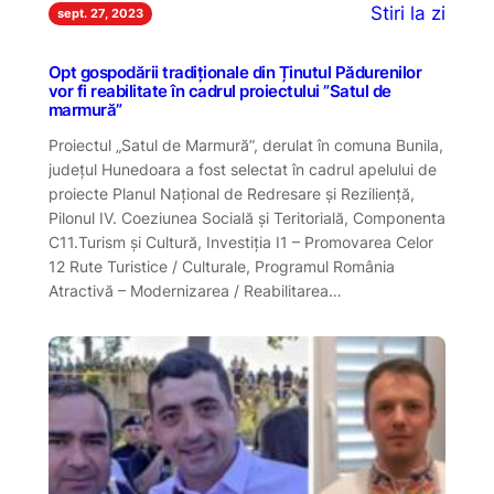
Stiri la zi
sept. 27, 2023
Opt gospodării tradiționale din Ținutul Pădurenilor
vor fi reabilitate în cadrul proiectului ”Satul de
marmură”
Proiectul „Satul de Marmură”, derulat în comuna Bunila,
judeţul Hunedoara a fost selectat în cadrul apelului de
proiecte Planul Național de Redresare și Reziliență,
Pilonul IV. Coeziunea Socială şi Teritorială, Componenta
C11.Turism şi Cultură, Investiția I1 – Promovarea Celor
12 Rute Turistice / Culturale, Programul România
Atractivă – Modernizarea / Reabilitarea…