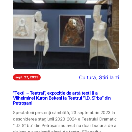
Cultură
, 
Stiri la zi
sept. 27, 2023
”Textil – Teatral”, expoziție de artă textilă a
Vilhelminei Kuron Bekesi la Teatrul ”I.D. Sîrbu” din
Petroșani
Spectatorii prezenți sâmbătă, 23 septembrie 2023 la
deschiderea stagiunii 2023-2024 a Teatrului Dramatic
”I.D. Sîrbu” din Petroșani au avut nu doar bucuria de a
viziona o excelentă piesă de teatru (”Repetiție