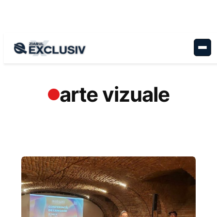
Sari
la
conținut
arte vizuale