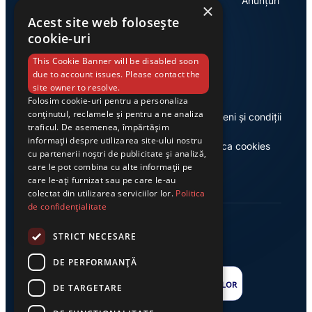
Economie
Anunțuri
×
Acest site web folosește
cookie-uri
Link-uri utile
This Cookie Banner will be disabled soon
due to account issues. Please contact the
site owner to resolve.
Folosim cookie-uri pentru a personaliza
conținutul, reclamele și pentru a ne analiza
Despre noi
Termeni și condiții
traficul. De asemenea, împărtășim
informații despre utilizarea site-ului nostru
Casa de editură Exclusiv
Politica cookies
cu partenerii noștri de publicitate și analiză,
care le pot combina cu alte informații pe
care le-ați furnizat sau pe care le-au
colectat din utilizarea serviciilor lor.
Politica
de confidențialitate
STRICT NECESARE
DE PERFORMANȚĂ
DE TARGETARE