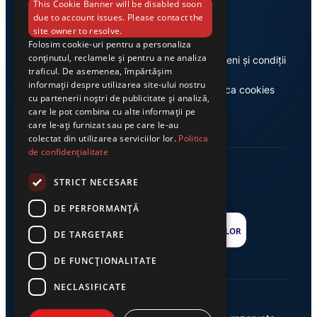
Link-uri utile
This Cookie Banner will be disabled soon
due to account issues. Please contact the
site owner to resolve.
Folosim cookie-uri pentru a personaliza
conținutul, reclamele și pentru a ne analiza
Despre noi
Termeni și condiții
traficul. De asemenea, împărtășim
informații despre utilizarea site-ului nostru
Casa de editură Exclusiv
Politica cookies
cu partenerii noștri de publicitate și analiză,
care le pot combina cu alte informații pe
care le-ați furnizat sau pe care le-au
colectat din utilizarea serviciilor lor.
Politica
de confidențialitate
STRICT NECESARE
DE PERFORMANȚĂ
DE TARGETARE
DE FUNCŢIONALITATE
NECLASIFICATE