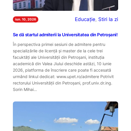
Educație
, 
Stiri la zi
iun. 10, 2026
Se dă startul admiterii la Universitatea din Petroșani!
În perspectiva primei sesiuni de admitere pentru
specializările de licență și master de la cele trei
facuktăți ale Universității din Petroșani, instituția
academică din Valea Jiului deschide astăzi, 10 iunie
2026, platforma de înscriere care poate fi accesată
urmând linkul dedicat: www.upet.ro/admitere Potrivit
rectorului Universității din Petroșani, prof.univ.dr.ing.
Sorin Mihai…