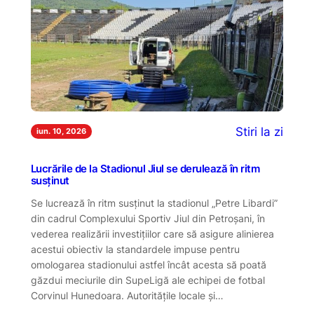
Stiri la zi
iun. 10, 2026
Lucrările de la Stadionul Jiul se derulează în ritm
susținut
Se lucrează în ritm susținut la stadionul „Petre Libardi”
din cadrul Complexului Sportiv Jiul din Petroșani, în
vederea realizării investițiilor care să asigure alinierea
acestui obiectiv la standardele impuse pentru
omologarea stadionului astfel încât acesta să poată
găzdui meciurile din SupeLigă ale echipei de fotbal
Corvinul Hunedoara. Autoritățile locale și…